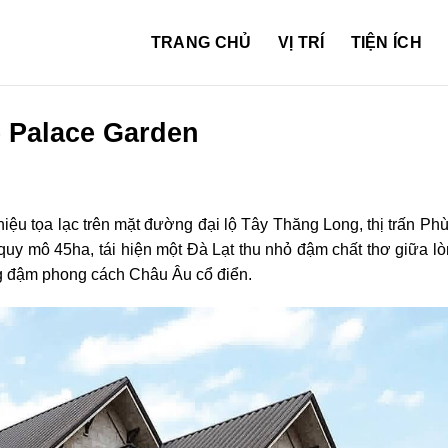
TRANG CHỦ
VỊ TRÍ
TIỆN ÍCH
 Palace Garden
 hiệu tọa lạc trên mặt đường đại lộ Tây Thăng Long, thị trấn Ph
y mô 45ha, tái hiện một Đà Lạt thu nhỏ đậm chất thơ giữa l
ng đậm phong cách Châu Âu cổ điển.