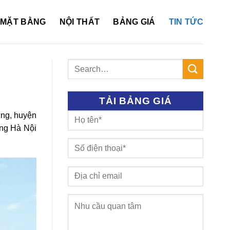
MẶT BẰNG
NỘI THẤT
BẢNG GIÁ
TIN TỨC
TẢI BẢNG GIÁ
ùng, huyện
òng Hà Nội