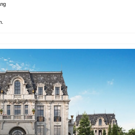
ầng
m.