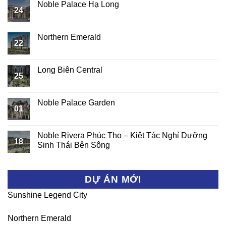
Noble Palace Hạ Long
24
Northern Emerald
22
Long Biên Central
25
Noble Palace Garden
01
Noble Rivera Phúc Thọ – Kiệt Tác Nghỉ Dưỡng
18
Sinh Thái Bên Sông
DỰ ÁN MỚI
Sunshine Legend City
Northern Emerald